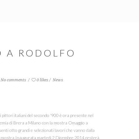
 A RODOLFO
No comments
0 likes
News
 pittori italiani del secondo '900 è ora presente nel
emia di Brera a Milano con la mostra Omaggio a
enti otto grandi e selezionati lavori che vanno dalla
La mostra Inaugurata martedì 2 Dicembre 2014 resterà