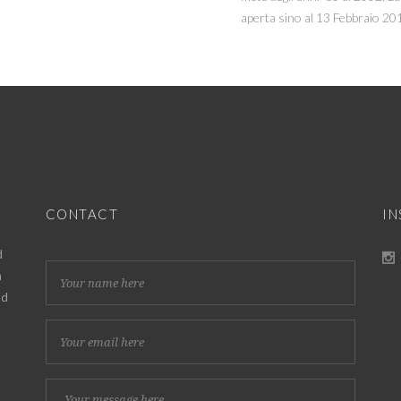
aperta sino al 13 Febbraio 2015
CONTACT
I
d
h
nd